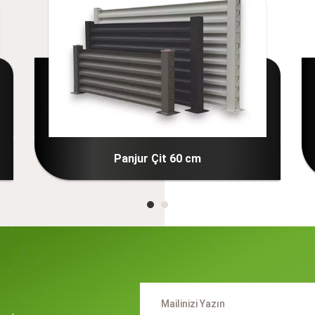
m
Panjur Çit 120 cm
n