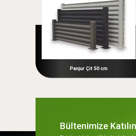
Çit 50 cm
Panjur Çit 60 c
Bültenimize Katılı